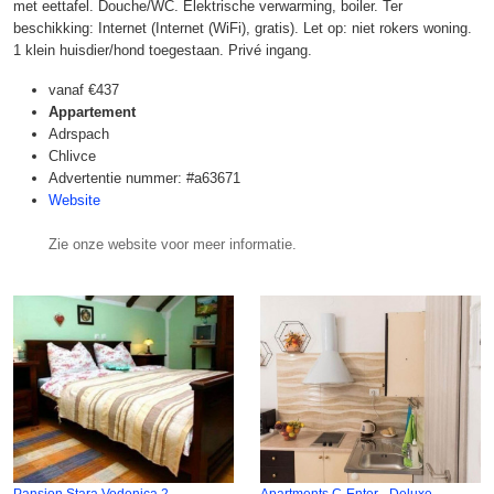
met eettafel. Douche/WC. Elektrische verwarming, boiler. Ter
beschikking: Internet (Internet (WiFi), gratis). Let op: niet rokers woning.
1 klein huisdier/hond toegestaan. Privé ingang.
vanaf
€437
Appartement
Adrspach
Chlivce
Advertentie nummer: #a63671
Website
Zie onze website voor meer informatie.
Pansion Stara Vodenica 2
Apartments C-Enter - Deluxe