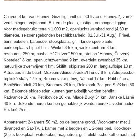
Chlívce 8 km van Hronov: Gezellig landhuis "Chlívce u Hronova", van 2
verdiepingen, vrijstaand. Buiten de plaats, rustige, verhoogde ligging.
Voor medegebruik: terrein 1.000 m2, openluchtzwembad rond (4,60 m
diameter, seizoensgebonden beschikbaarheid: 01.Jul.-31.Aug.). Prieel,
tuinmeubelen, barbecue, stookplaats, grill, kinderspeelplaats,
parkeerplaats bij het huis. Winkel 3.5 km, winkelcentrum 8 km,
restaurant 250 m, bushalte "Chlívce" 500 m, station "Hronov, Červený
Kostelec" 8 km, openluchtzwembad 9 km, overdekt zwembad 35 km,
natuurlijke zwemvijver 4 km. Skilift, skipisten 200 m, langlaufloipe 10 m.
Attracties in de buurt: Muzeum Aloise Jiráska/Hronov 8 km, Adršpašsko-
teplické skály 17 km, Broumovské stěny, Náchod 17 km, Ratibořice a
Babiččino údolí 20 km, Broumov 28 km, Relaxpark Pec pod Sněžkou 50
km. Bekende skigebieden kunnen gemakkelijk worden bereikt:
Radvanice 10 km, Petřikovice 16 km, Mladé Buky 34 km, Janské Lázně
40 km. Bekende meren kunnen gemakkelijk worden bereikt: vodní nádrž
Rozkoš 25 m.
Appartement 2-kamers 50 m2, op de begane grond. Woonkamer met 1
divanbed en Sat-TV. 1 kamer met 2 bedden en 1 2-pers bed. Kookhoek
(2-pits kookplaat, waterkoker, magnetron, grill, elektrische koffiemachine)