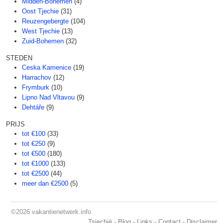
Midden-Bohemen
(4)
Oost Tjechie
(31)
Reuzengebergte
(104)
West Tjechie
(13)
Zuid-Bohemen
(32)
STEDEN
Ceska Kamenice
(19)
Harrachov
(12)
Frymburk
(10)
Lipno Nad Vltavou
(9)
Dehtáře
(9)
PRIJS
tot €100
(33)
tot €250
(9)
tot €500
(180)
tot €1000
(133)
tot €2500
(44)
meer dan €2500
(5)
©2026
vakantienetwerk.info
Tsjechië
-
Blog
-
Links
-
Contact
-
Disclaimer