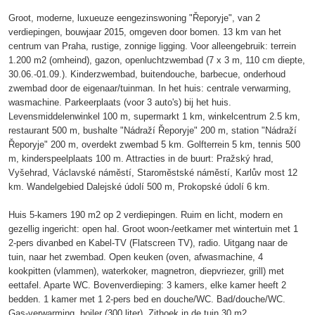
Groot, moderne, luxueuze eengezinswoning "Řeporyje", van 2
verdiepingen, bouwjaar 2015, omgeven door bomen. 13 km van het
centrum van Praha, rustige, zonnige ligging. Voor alleengebruik: terrein
1.200 m2 (omheind), gazon, openluchtzwembad (7 x 3 m, 110 cm diepte,
30.06.-01.09.). Kinderzwembad, buitendouche, barbecue, onderhoud
zwembad door de eigenaar/tuinman. In het huis: centrale verwarming,
wasmachine. Parkeerplaats (voor 3 auto's) bij het huis.
Levensmiddelenwinkel 100 m, supermarkt 1 km, winkelcentrum 2.5 km,
restaurant 500 m, bushalte "Nádraží Řeporyje" 200 m, station "Nádraží
Řeporyje" 200 m, overdekt zwembad 5 km. Golfterrein 5 km, tennis 500
m, kinderspeelplaats 100 m. Attracties in de buurt: Pražský hrad,
Vyšehrad, Václavské náměstí, Staroměstské náměstí, Karlův most 12
km. Wandelgebied Dalejské údolí 500 m, Prokopské údolí 6 km.
Huis 5-kamers 190 m2 op 2 verdiepingen. Ruim en licht, modern en
gezellig ingericht: open hal. Groot woon-/eetkamer met wintertuin met 1
2-pers divanbed en Kabel-TV (Flatscreen TV), radio. Uitgang naar de
tuin, naar het zwembad. Open keuken (oven, afwasmachine, 4
kookpitten (vlammen), waterkoker, magnetron, diepvriezer, grill) met
eettafel. Aparte WC. Bovenverdieping: 3 kamers, elke kamer heeft 2
bedden. 1 kamer met 1 2-pers bed en douche/WC. Bad/douche/WC.
Gas-verwarming, boiler (300 liter). Zithoek in de tuin 30 m2.