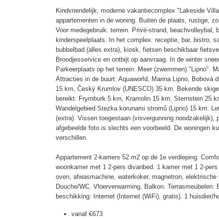
Kindvriendelijk, moderne vakantiecomplex "Lakeside Villa
appartementen in de woning. Buiten de plaats, rustige, zon
Voor medegebruik: terrein. Privé-strand, beachvolleybal, 
kinderspeelplaats. In het complex: receptie, bar, bistro, 
bubbelbad (alles extra), kiosk, fietsen beschikbaar fietsve
Broodjesservice en ontbijt op aanvraag. In de winter sne
Parkeerplaats op het terrein. Meer (zwemmen) "Lipno". 
Attracties in de buurt: Aquaworld, Marina Lipno, Bobová d
15 km, Český Krumlov (UNESCO) 35 km. Bekende skigeb
bereikt: Frymburk 5 km, Kramolin 15 km, Sternstein 25 km
Wandelgebied Stezka korunami stromů (Lipno) 15 km. Let 
(extra). Vissen toegestaan (visvergunning noodzakelijk), 
afgebeelde foto is slechts een voorbeeld. De woningen ku
verschillen.
Appartement 2-kamers 52 m2 op de 1e verdieping. Comfort
woonkamer met 1 2-pers divanbed. 1 kamer met 1 2-pers 
oven, afwasmachine, waterkoker, magnetron, elektrische 
Douche/WC. Vloerverwarming. Balkon. Terrasmeubelen. Be
beschikking: Internet (Internet (WiFi), gratis). 1 huisdier/
vanaf
€673