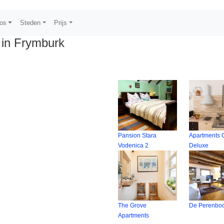
os
Steden
Prijs
in Frymburk
Pansion Stara
Apartments C
Vodenica 2
Deluxe
The Grove
De Perenbo
Apartments