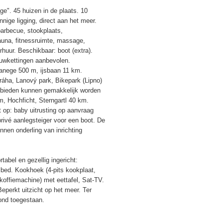
ge". 45 huizen in de plaats. 10
nige ligging, direct aan het meer.
barbecue, stookplaats,
sauna, fitnessruimte, massage,
rhuur. Beschikbaar: boot (extra).
euwkettingen aanbevolen.
Manege 500 m, ijsbaan 11 km.
ráha, Lanový park, Bikepark (Lipno)
ieden kunnen gemakkelijk worden
, Hochficht, Sterngartl 40 km.
op: baby uitrusting op aanvraag
privé aanlegsteiger voor een boot. De
nnen onderling van inrichting
abel en gezellig ingericht:
bed. Kookhoek (4-pits kookplaat,
koffiemachine) met eettafel, Sat-TV.
perkt uitzicht op het meer. Ter
hond toegestaan.