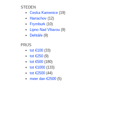
STEDEN
Ceska Kamenice
(19)
Harrachov
(12)
Frymburk
(10)
Lipno Nad Vltavou
(9)
Dehtáře
(9)
PRIJS
tot €100
(33)
tot €250
(9)
tot €500
(180)
tot €1000
(133)
tot €2500
(44)
meer dan €2500
(5)