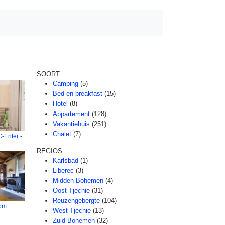
SOORT
Camping
(5)
Bed en breakfast
(15)
Hotel
(8)
Appartement
(128)
Vakantiehuis
(251)
Chalet
(7)
-Enter -
REGIOS
Karlsbad
(1)
Liberec
(3)
Midden-Bohemen
(4)
Oost Tjechie
(31)
Reuzengebergte
(104)
om
West Tjechie
(13)
Zuid-Bohemen
(32)