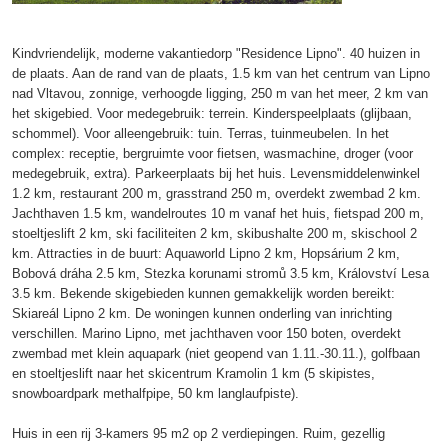
Kindvriendelijk, moderne vakantiedorp "Residence Lipno". 40 huizen in
de plaats. Aan de rand van de plaats, 1.5 km van het centrum van Lipno
nad Vltavou, zonnige, verhoogde ligging, 250 m van het meer, 2 km van
het skigebied. Voor medegebruik: terrein. Kinderspeelplaats (glijbaan,
schommel). Voor alleengebruik: tuin. Terras, tuinmeubelen. In het
complex: receptie, bergruimte voor fietsen, wasmachine, droger (voor
medegebruik, extra). Parkeerplaats bij het huis. Levensmiddelenwinkel
1.2 km, restaurant 200 m, grasstrand 250 m, overdekt zwembad 2 km.
Jachthaven 1.5 km, wandelroutes 10 m vanaf het huis, fietspad 200 m,
stoeltjeslift 2 km, ski faciliteiten 2 km, skibushalte 200 m, skischool 2
km. Attracties in de buurt: Aquaworld Lipno 2 km, Hopsárium 2 km,
Bobová dráha 2.5 km, Stezka korunami stromů 3.5 km, Království Lesa
3.5 km. Bekende skigebieden kunnen gemakkelijk worden bereikt:
Skiareál Lipno 2 km. De woningen kunnen onderling van inrichting
verschillen. Marino Lipno, met jachthaven voor 150 boten, overdekt
zwembad met klein aquapark (niet geopend van 1.11.-30.11.), golfbaan
en stoeltjeslift naar het skicentrum Kramolin 1 km (5 skipistes,
snowboardpark methalfpipe, 50 km langlaufpiste).
Huis in een rij 3-kamers 95 m2 op 2 verdiepingen. Ruim, gezellig