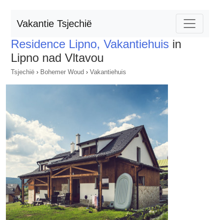
Vakantie Tsjechië
Residence Lipno, Vakantiehuis
in
Lipno nad Vltavou
Tsjechië
›
Bohemer Woud
›
Vakantiehuis