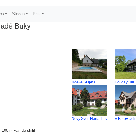
os
Steden
Prijs
ladé Buky
Hoeve Stupna
Holiday Hill
Nový Svět, Harrachov
V Borovicích
 100 m van de skilift