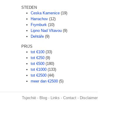
STEDEN
Ceska Kamenice
(19)
Harrachov
(12)
Frymburk
(10)
Lipno Nad Vltavou
(9)
Dehtáře
(9)
PRIJS
tot €100
(33)
tot €250
(9)
tot €500
(180)
tot €1000
(133)
tot €2500
(44)
meer dan €2500
(5)
Tsjechië
-
Blog
-
Links
-
Contact
-
Disclaimer