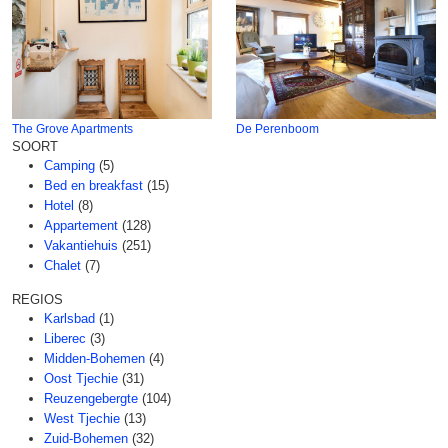
The Grove Apartments
De Perenboom
SOORT
Camping
(5)
Bed en breakfast
(15)
Hotel
(8)
Appartement
(128)
Vakantiehuis
(251)
Chalet
(7)
REGIOS
Karlsbad
(1)
Liberec
(3)
Midden-Bohemen
(4)
Oost Tjechie
(31)
Reuzengebergte
(104)
West Tjechie
(13)
Zuid-Bohemen
(32)