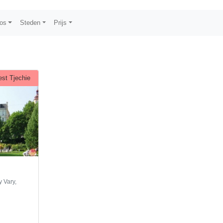
os
Steden
Prijs
st Tjechie
y Vary,