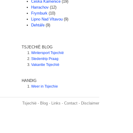
Ceska Kamenice
(19)
Harrachov
(12)
Frymburk
(10)
Lipno Nad Vltavou
(9)
Dehtáře
(9)
TSJECHIË BLOG
Wintersport Tsjechië
Stedentrip Praag
Vakantie Tsjechië
HANDIG
Weer in Tsjechie
Tsjechië
-
Blog
-
Links
-
Contact
-
Disclaimer