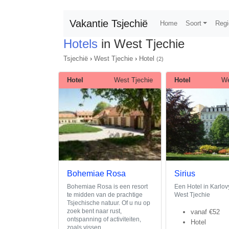
Vakantie Tsjechië
Home
Soort
Regi
Hotels
in West Tjechie
Tsjechië
›
West Tjechie
›
Hotel
(2)
Hotel
West Tjechie
Hotel
We
Bohemiae Rosa
Sirius
Bohemiae Rosa is een resort
Een Hotel in Karlov
te midden van de prachtige
West Tjechie
Tsjechische natuur. Of u nu op
zoek bent naar rust,
vanaf
€52
ontspanning of activiteiten,
Hotel
zoals vissen